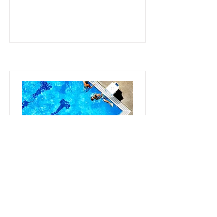
Vorteile des
Schwimmtrainings
Lesen Sie mehr über die
gesundheitlichen Vorteile des
Schwimmens