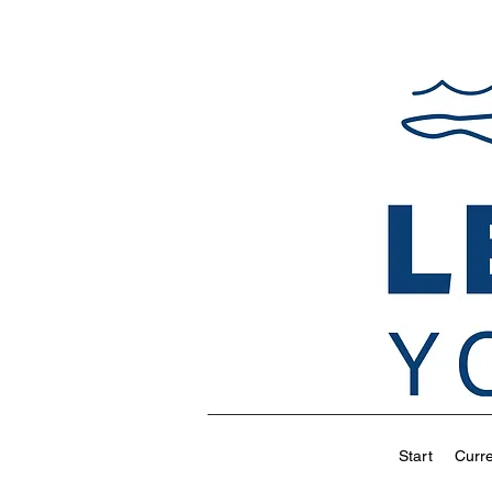
Start
Curr