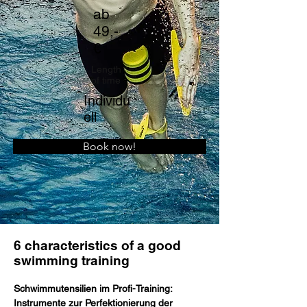
ab
49,-
€
Length
of time
Individu
ell
Book now!
6 characteristics of a good
swimming training
Schwimmutensilien im Profi-Training: 
Instrumente zur Perfektionierung der 