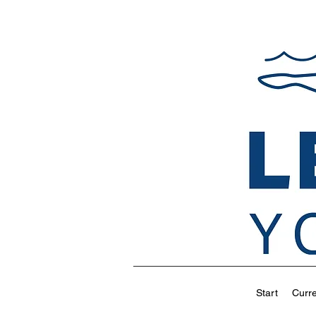
Start
Curr