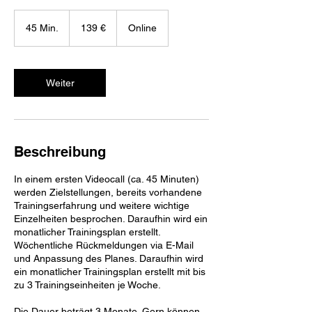
139
Euro
45 Min.
4
139 €
Online
5
M
i
n
Weiter
.
Beschreibung
In einem ersten Videocall (ca. 45 Minuten)
werden Zielstellungen, bereits vorhandene
Trainingserfahrung und weitere wichtige
Einzelheiten besprochen. Daraufhin wird ein
monatlicher Trainingsplan erstellt.
Wöchentliche Rückmeldungen via E-Mail
und Anpassung des Planes. Daraufhin wird
ein monatlicher Trainingsplan erstellt mit bis
zu 3 Trainingseinheiten je Woche.
Die Dauer beträgt 3 Monate. Gern können